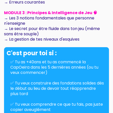
→ Erreurs courantes
MODULE 3 : Principes & Intelligence de Jeu 🧠
→ Les 3 notions fondamentales que personne
n'enseigne
→ Le secret pour être fluide dans ton jeu (même
sans être souple)
→ La gestion de tes niveaux d'esquives
C'est pour toi si :
✅ Tu as +40ans et tu as commencé la
CapOeira dans les 5 dernières années (ou tu
veux commencer)
✅ Tu veux construire des fondations solides dès
le début au lieu de devoir tout réapprendre
plus tard
✅ Tu veux comprendre ce que tu fais, pas juste
copier aveuglément