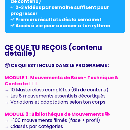
de contenu)
✅ 2-3 vidéos par semaine suffisent pour
progresser
✅ Premiers résultats dès la semaine 1
✅ Accès à vie pour avancer à ton rythme
CE QUE TU REÇOIS (contenu
détaillé)
📦 CE QUI EST INCLUS DANS LE PROGRAMME :
MODULE 1 : Mouvements de Base - Technique &
Contexte 🤸🏼‍♂️
→ 10 Masterclass complètes (6h de contenu)
→ Les 8 mouvements essentiels décortiqués
→ Variations et adaptations selon ton corps
MODULE 2 : Bibliothèque de Mouvements 📚
→ +100 mouvements filmés (face + profil)
→ Classés par catégories